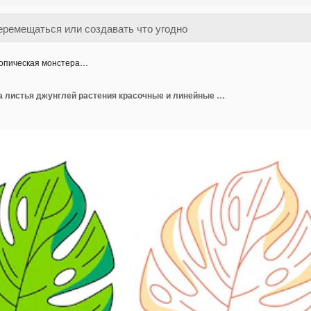
опическая монстера…
Тропическая монстера листья джунглей растения красочные и линейные иконы набор Летний вектор очертание икона