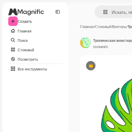
Создать
Главная
/
Стоковый
/
Векторы
/
Тр
Главная
Поиск
coxswain
Стоковый
Посмотреть
Премиум
Все инструменты