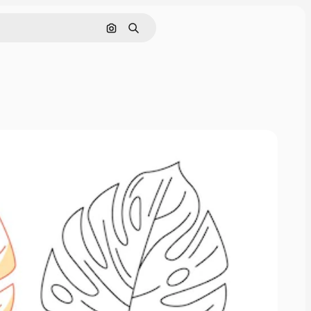
Поиск по изображению
Поиск