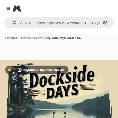
Magnific
Close menu
Поиск 
Главная
/
Стоковый
/
Векторы
/
Дизайн футболки с на…
Созданные при помощи ИИ
Премиум