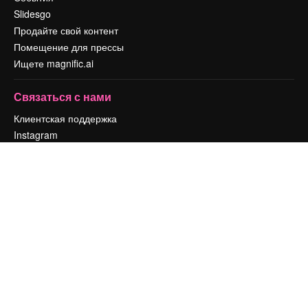
Slidesgo
Продайте свой контент
Помещение для прессы
Ищете magnific.ai
Связаться с нами
Клиентская поддержка
Instagram
YouTube
LinkedIn
TikTok
Discord
X
Reddit
Copyright © 2010-
2026
Freepik Company S.L.U.
Все права защищены
.