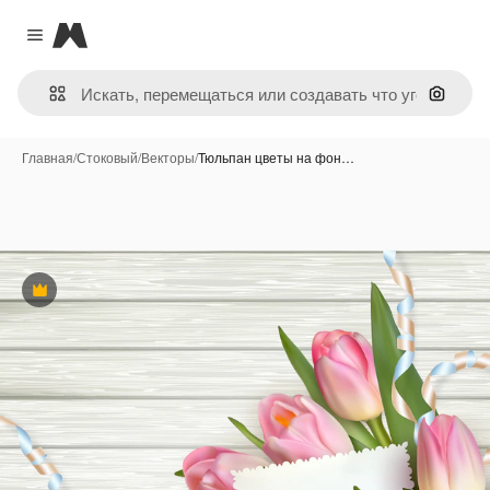
Magnific
Close menu
Поиск 
Главная
/
Стоковый
/
Векторы
/
Тюльпан цветы на фон…
Премиум