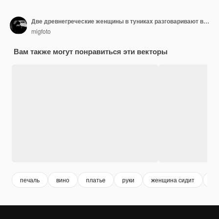
Две древнегреческие женщины в туниках разговаривают возле кувшина с вином.
migfoto
Вам также могут понравиться эти векторы
печаль
вино
платье
руки
женщина сидит
же