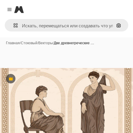
Magnific
Close menu
Поиск 
Главная
/
Стоковый
/
Векторы
/
Две древнегреческие …
Премиум