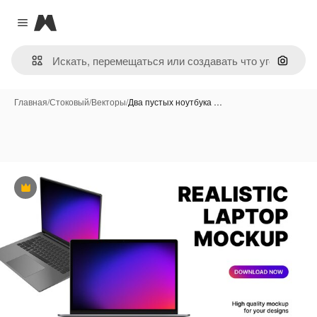
Magnific
Close menu
Поиск 
Главная
/
Стоковый
/
Векторы
/
Два пустых ноутбука …
Премиум