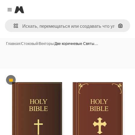
Magnific
Close menu
Поиск 
Главная
/
Стоковый
/
Векторы
/
Две коричневые Святы…
Премиум