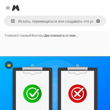
Magnific
Close menu
Поиск 
Главная
/
Стоковый
/
Векторы
/
Два планшета со знак…
Премиум