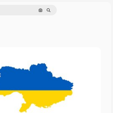
Поиск по изображению
Поиск