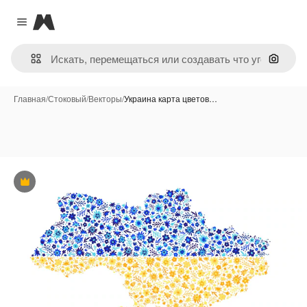
Magnific
Close menu
Поиск 
Главная
/
Стоковый
/
Векторы
/
Украина карта цветов…
Премиум