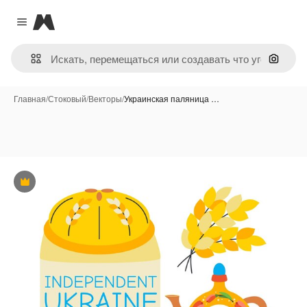
Magnific
Close menu
Поиск 
Главная
/
Стоковый
/
Векторы
/
Украинская паляница …
Премиум