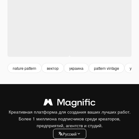
nature pattern
вектор
украина
pattern vintage
узор
Креативная платформа для создания ваших лучших работ.
Более 1 миллиона подписчиков среди креаторов,
предприятий, агентств и студий.
Pусский