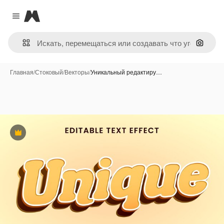
Magnific
Close menu
Поиск 
Главная
/
Стоковый
/
Векторы
/
Уникальный редактиру…
Премиум