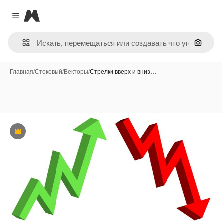
Magnific
Close menu
Поиск 
Главная
/
Стоковый
/
Векторы
/
Стрелки вверх и вниз…
Премиум