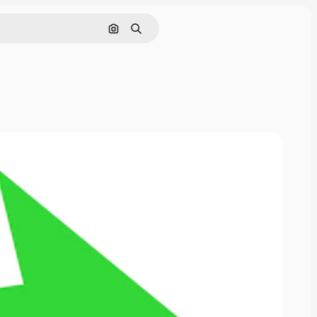
Поиск по изображению
Поиск