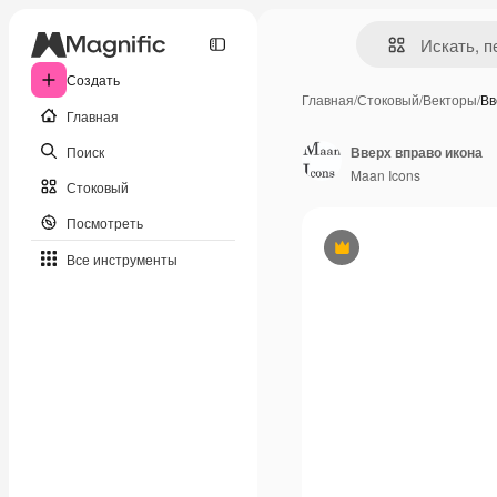
Создать
Главная
/
Стоковый
/
Векторы
/
Вв
Главная
Поиск
Вверх вправо икона
Maan Icons
Стоковый
Посмотреть
Премиум
Все инструменты