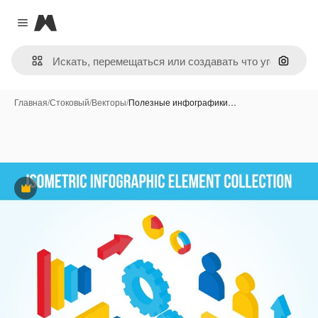
Magnific
Close menu
Поиск 
Главная
/
Стоковый
/
Векторы
/
Полезные инфографики…
Премиум