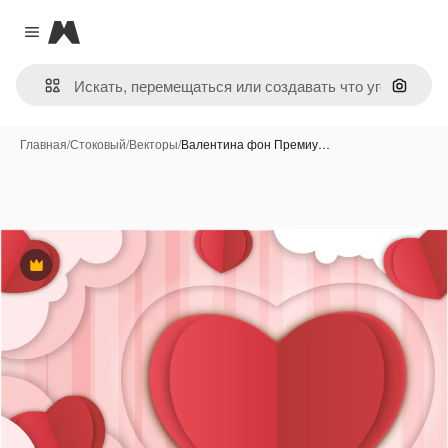
Magnific
Close menu
Поиск 
Главная
/
Стоковый
/
Векторы
/
Валентина фон Премиу…
Премиум