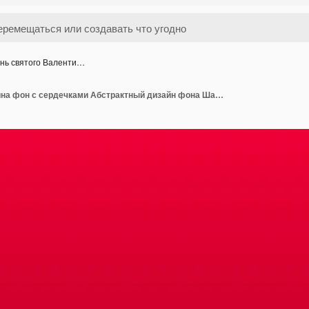
нь святого Валенти…
День святого Валентина фон с сердечками Абстрактный дизайн фона Шаблон для принтов текстиля и декоративных обоев