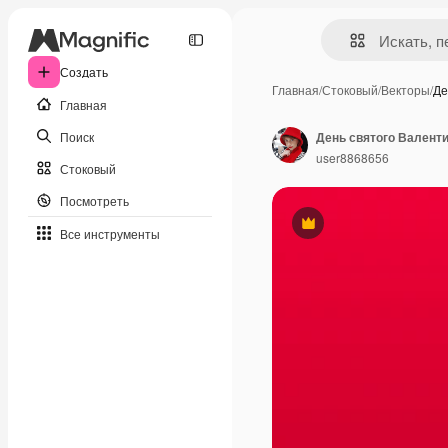
Создать
Главная
/
Стоковый
/
Векторы
/
Де
Главная
Поиск
user8868656
Стоковый
Посмотреть
Премиум
Все инструменты