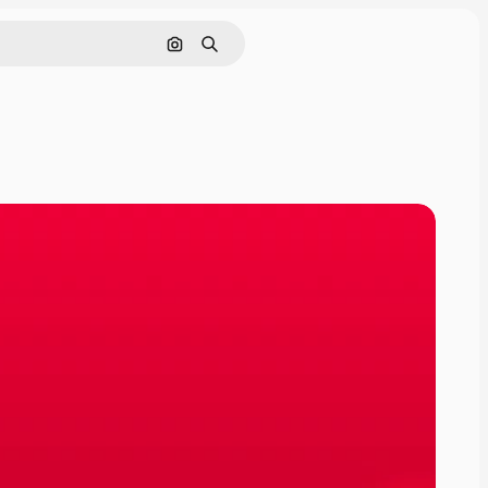
Поиск по изображению
Поиск