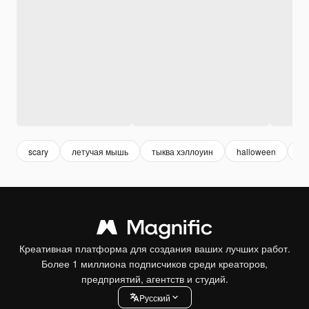
scary
летучая мышь
тыква хэллоуин
halloween
хэ
Креативная платформа для создания ваших лучших работ.
Более 1 миллиона подписчиков среди креаторов,
предприятий, агентств и студий.
Pусский