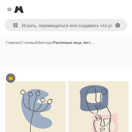
Magnific
Close menu
Поиск 
Главная
/
Стоковый
/
Векторы
/
Различные лица, лист…
Премиум