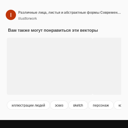
Различные лица, листья и абстрактные формы Современные векторные иллюстрации
illustforwork
Вам также могут понравиться эти векторы
иллюстрации людей
эскиз
sketch
персонаж
конту