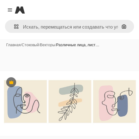
Magnific
Close menu
Поиск 
Главная
/
Стоковый
/
Векторы
/
Различные лица, лист…
Премиум