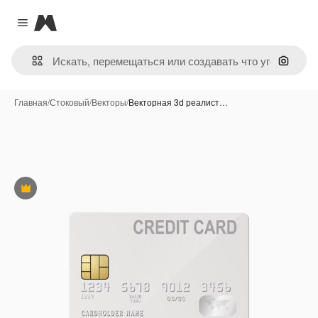
Magnific
Close menu
Поиск 
Главная
/
Стоковый
/
Векторы
/
Векторная 3d реалист…
Премиум