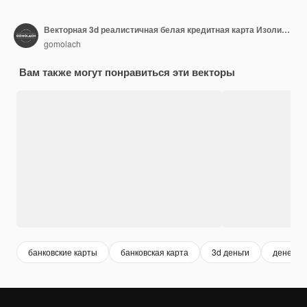
Векторная 3d реалистичная белая кредитная карта Изолированный дизайн шаблона пластиковой кредитной или дебетовой карты для макета брендинга Концепция оплаты кредитной картой Вид спереди
gomolach
Вам также могут понравиться эти векторы
банковские карты
банковская карта
3d деньги
денежны