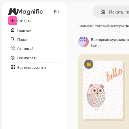
Создать
Главная
/
Стоковый
/
Векторы
/
Ве
Главная
Поиск
Векторная художеств
tapilipa
Стоковый
Посмотреть
Премиум
Все инструменты