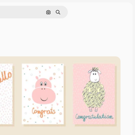
Поиск по изображению
Поиск