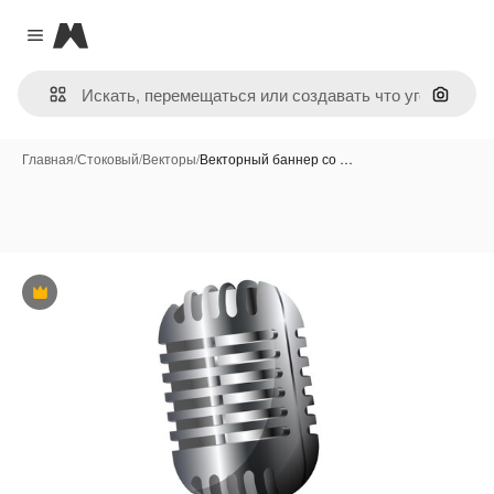
Magnific
Close menu
Поиск 
Главная
/
Стоковый
/
Векторы
/
Векторный баннер со …
Премиум