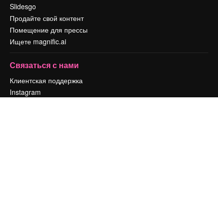
Slidesgo
Продайте свой контент
Помещение для прессы
Ищете magnific.ai
Связаться с нами
Клиентская поддержка
Instagram
YouTube
LinkedIn
TikTok
Discord
X
Reddit
Copyright © 2010-
2026
Freepik Company S.L.U.
Все права защищены
.