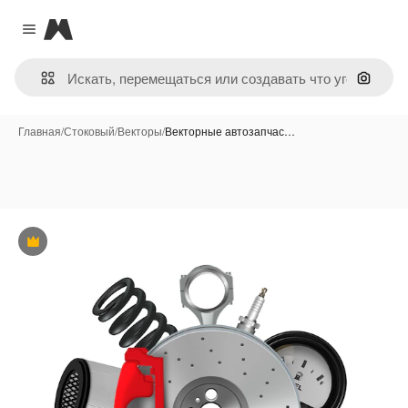
Magnific
Close menu
Поиск 
Главная
/
Стоковый
/
Векторы
/
Векторные автозапчас…
Премиум