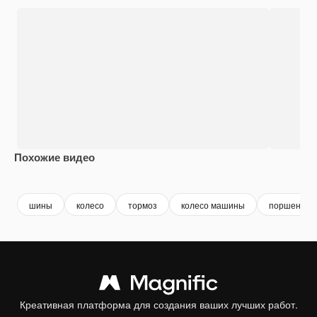
Похожие видео
Premium
Premium
Premium
Premium
шины
колесо
тормоз
колесо машины
поршень
Креативная платформа для создания ваших лучших работ.