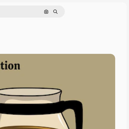
Поиск по изображению
Поиск