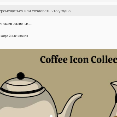
ллекция векторных …
 кофейных иконок