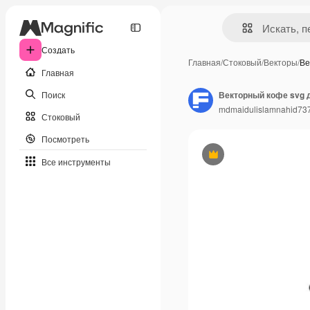
Создать
Главная
/
Стоковый
/
Векторы
/
Ве
Главная
Поиск
Векторный кофе svg д
mdmaidulislamnahid73
Стоковый
Посмотреть
Премиум
Все инструменты