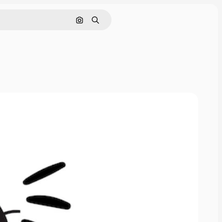
Поиск по изображению
Поиск