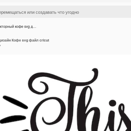
кторный кофе svg д…
изайн Кофе svg файл cricut
7