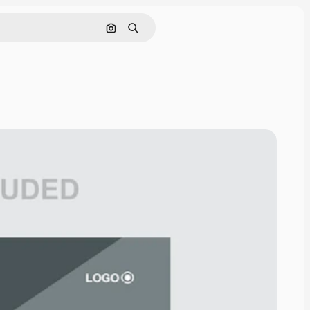
Поиск по изображению
Поиск