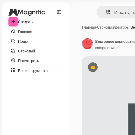
Создать
Главная
/
Стоковый
/
Векторы
/
Ве
Главная
Поиск
computerworld
Стоковый
Посмотреть
Премиум
Все инструменты