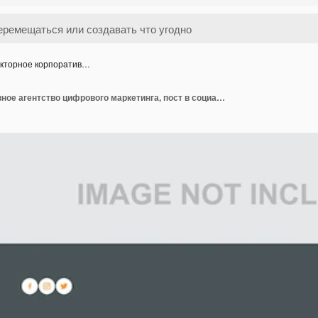
кторное корпоратив…
Векторное корпоративное агентство цифрового маркетинга, пост в социальных сетях и шаблон баннера