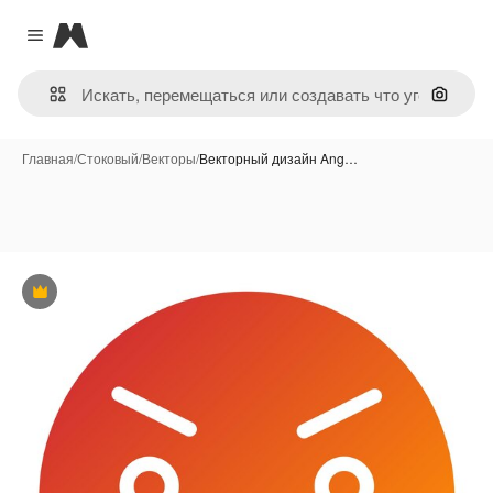
Magnific
Close menu
Поиск 
Главная
/
Стоковый
/
Векторы
/
Векторный дизайн Ang…
Премиум