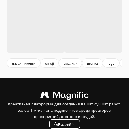
дизайн иконки
emoji
смайлик
иконка
logo
ди
Креативная платформа для создания ваших лучших работ.
Более 1 миллиона подписчиков среди креаторов,
предприятий, агентств и студий.
Pусский