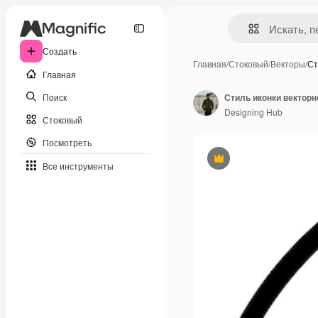
Создать
Главная
/
Стоковый
/
Векторы
/
Ст
Главная
Поиск
Стиль иконки вектор
Designing Hub
Стоковый
Посмотреть
Премиум
Все инструменты