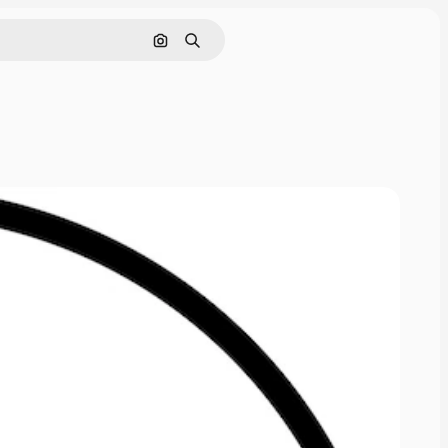
Поиск по изображению
Поиск