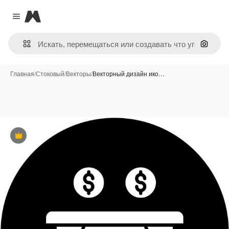
Magnific
Close menu
Поиск 
Главная
/
Стоковый
/
Векторы
/
Векторный дизайн ико…
Премиум