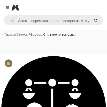
Magnific
Close menu
Поиск 
Главная
/
Стоковый
/
Векторы
/
Стиль иконки векторн…
Премиум