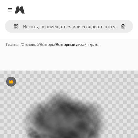
Magnific
Close menu
Поиск 
Главная
/
Стоковый
/
Векторы
/
Векторный дизайн дым…
Премиум