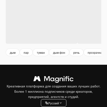
дым
пар
туман
дым фон
речь
прозрачная т
Креативная платформа для создания ваших лучших работ.
Более 1 миллиона подписчиков среди креаторов,
предприятий, агентств и студий.
Pусский