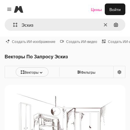
Magnific
Цены
Войти
Close menu
Очистить
Поиск 
Создать ИИ-изображение
Создать ИИ-видео
Создать ИИ-
Векторы По Запросу Эскиз
Векторы
Фильтры