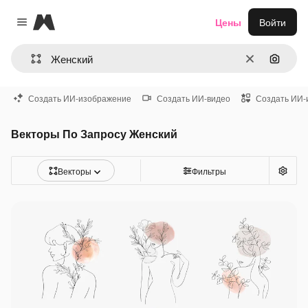
Magnific
Цены
Войти
Close menu
Очистить
Поиск 
Создать ИИ-изображение
Создать ИИ-видео
Создать ИИ-
Векторы По Запросу Женский
Векторы
Фильтры