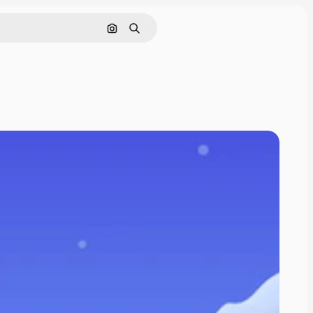
Поиск по изображению
Поиск