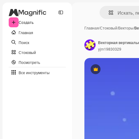
Создать
Главная
/
Стоковый
/
Векторы
/
Ве
Главная
Поиск
Векторная вертикаль
yjm19830329
Стоковый
Посмотреть
Премиум
Все инструменты