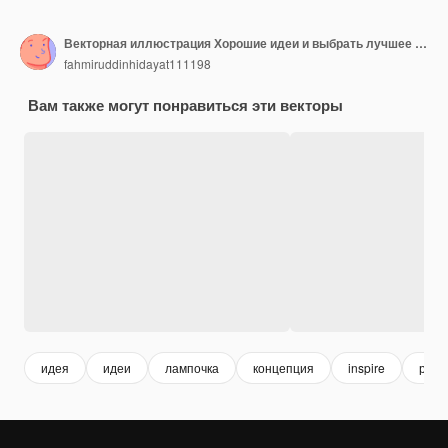
Векторная иллюстрация Хорошие идеи и выбрать лучшее для вашего бизнеса с лидерами и большими идеями
fahmiruddinhidayat111198
Вам также могут понравиться эти векторы
идея
идеи
лампочка
концепция
inspire
реш