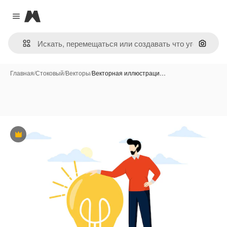
Magnific
Close menu
Поиск 
Главная
/
Стоковый
/
Векторы
/
Векторная иллюстраци…
Премиум