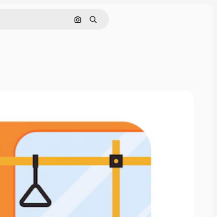
Поиск по изображению
Поиск