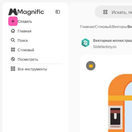
Создать
Главная
/
Стоковый
/
Векторы
/
Ве
Главная
Поиск
Slidefactory.co
Стоковый
Посмотреть
Премиум
Все инструменты