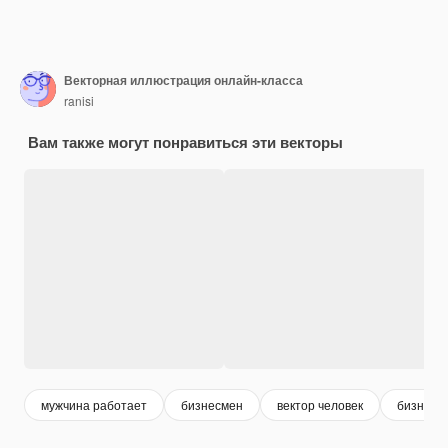
Векторная иллюстрация онлайн-класса
ranisi
Вам также могут понравиться эти векторы
мужчина работает
бизнесмен
вектор человек
бизнес 