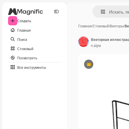
Создать
Главная
/
Стоковый
/
Векторы
/
Ве
Главная
Поиск
Векторная иллюстрац
n.style
Стоковый
Посмотреть
Премиум
Все инструменты