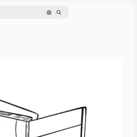
Поиск по изображению
Поиск