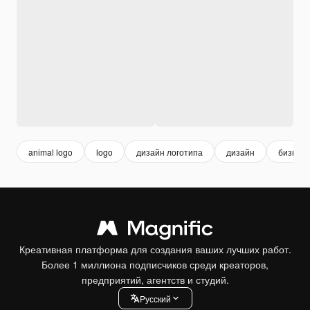
animal logo
logo
дизайн логотипа
дизайн
бизнес 
Креативная платформа для создания ваших лучших работ.
Более 1 миллиона подписчиков среди креаторов,
предприятий, агентств и студий.
Pусский