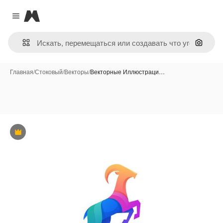
Magnific
Close menu
Поиск 
Главная
/
Стоковый
/
Векторы
/
Векторные Иллюстраци…
Премиум