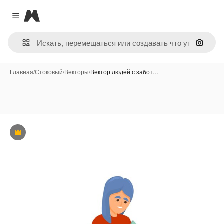
Magnific
Close menu
Поиск 
Главная
/
Стоковый
/
Векторы
/
Вектор людей с забот…
Премиум