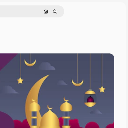
Поиск по изображению
Поиск