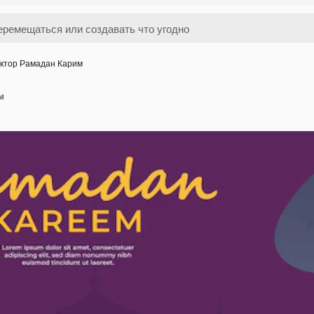
ктор Рамадан Карим
м