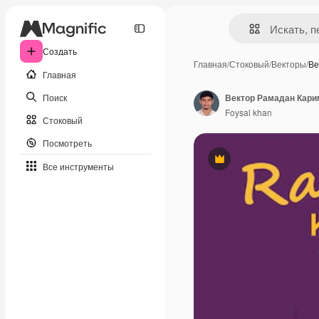
Создать
Главная
/
Стоковый
/
Векторы
/
Ве
Главная
Поиск
Вектор Рамадан Кари
Foysal khan
Стоковый
Посмотреть
Премиум
Все инструменты