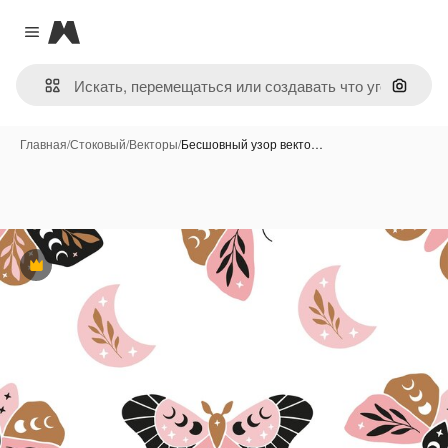
Magnific
Close menu
Поиск 
Главная
/
Стоковый
/
Векторы
/
Бесшовный узор векто…
Премиум