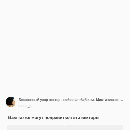
Бесшовный узор вектор - небесная бабочка. Мистическое насекомое луна-моль, цветочная луна на белом фоне. Дизайн для волшебного принта, ткани, обоев, текстиля, волшебного декора.
alena_b
Вам также могут понравиться эти векторы