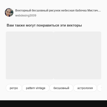
Векторный бесшовный рисунок небесная бабочка Мистическая насекомая лунная мотылька Цветочная луна
webdesing3009
Вам также могут понравиться эти векторы
ретро
pattern vintage
бесшовный
астрология
тар