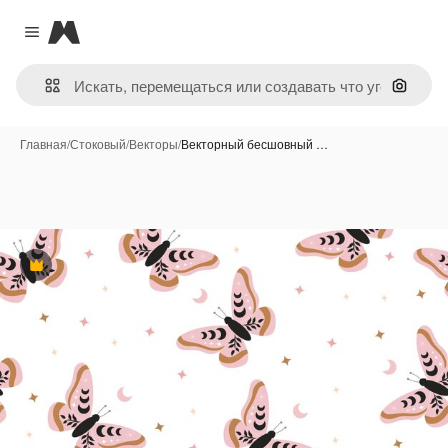
Magnific
Close menu
Поиск 
Главная
/
Стоковый
/
Векторы
/
Векторный бесшовный …
Премиум