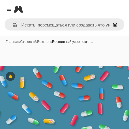
Magnific
Close menu
Поиск 
Главная
/
Стоковый
/
Векторы
/
Бесшовный узор векто…
Премиум