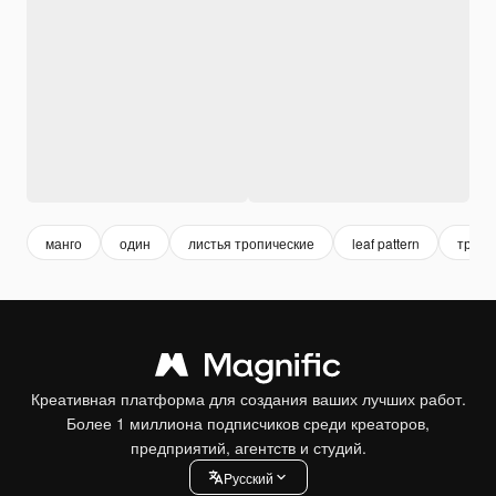
манго
один
листья тропические
leaf pattern
тропи
Креативная платформа для создания ваших лучших работ.
Более 1 миллиона подписчиков среди креаторов,
предприятий, агентств и студий.
Pусский