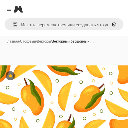
Magnific
Close menu
Поиск 
Главная
/
Стоковый
/
Векторы
/
Векторный бесшовный …
Премиум