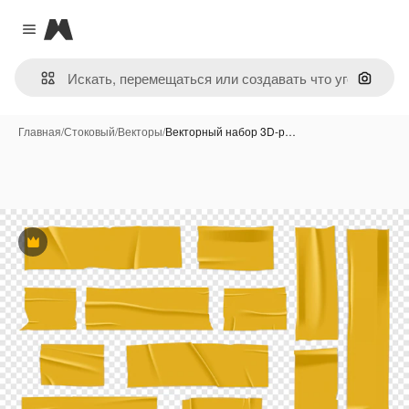
Magnific
Close menu
Поиск 
Главная
/
Стоковый
/
Векторы
/
Векторный набор 3D-р…
Премиум