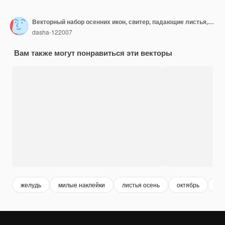
Векторный набор осенних икон, свитер, падающие листья, уютная еда, свечи, книга и милый ежик, коллекция записок с элементами осеннего сезона, яркий фон для сбора урожая
dasha-122007
Вам также могут понравиться эти векторы
желудь
милые наклейки
листья осень
октябрь
се