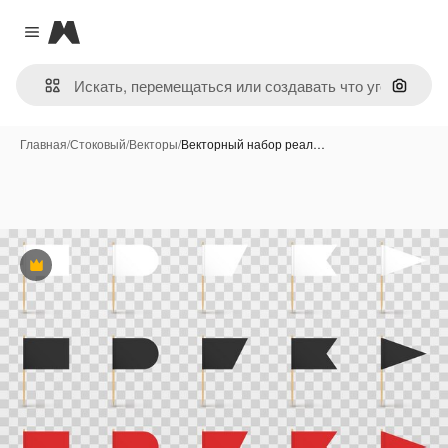
Magnific
Close menu
Поиск 
Главная
/
Стоковый
/
Векторы
/
Векторный набор реал…
Премиум