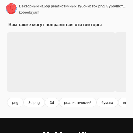
Векторный набор реалистичных зубочисток png. Зубочистки с флагом на изолированном прозрачном фоне
kobeebryant
Вам также могут понравиться эти векторы
png
3d png
3d
реалистический
бумага
вымп