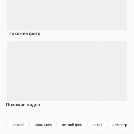
Похожие фото
Похожие видео
Premium
Premium
Premium
Premium
летний
купальник
летний фон
летит
иллюстраци