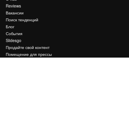
Reviews
Вакансии
Поиск тенденций
Блог
События
Slidesgo
Продайте свой контент
Помещение для прессы
Ищете magnific.ai
Связаться с нами
Клиентская поддержка
Instagram
YouTube
LinkedIn
TikTok
Discord
X