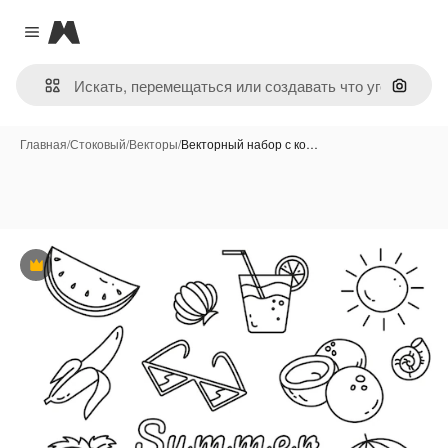
Magnific
Close menu
Поиск 
Главная
/
Стоковый
/
Векторы
/
Векторный набор с ко…
Премиум