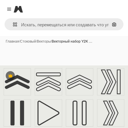
Magnific
Close menu
Поиск 
Главная
/
Стоковый
/
Векторы
/
Векторный набор Y2K …
Премиум