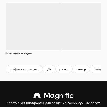
Похожие видео
Premium
Premium
графические рисунки
y2k
pattern
вектор
backgroun
Креативная платформа для создания ваших лучших работ.